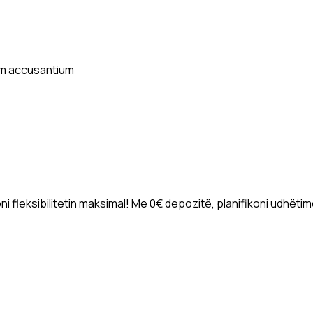
tem accusantium
 fleksibilitetin maksimal! Me 0€ depozitë, planifikoni udhëtim