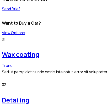
Send Brief
Want to Buy a Car?
View Options
01
Wax coating
Trend
Sed ut perspiciatis unde omnis iste natus error sit volupta
02
Detailing