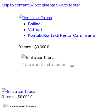
Skip to content
Skip to sidebar
Skip to footer
Ballina
Veturat
Kontakti
Kontakti Rental Cars Tirana
0 items
-
$0.000
0
0 items
-
$0.000
0