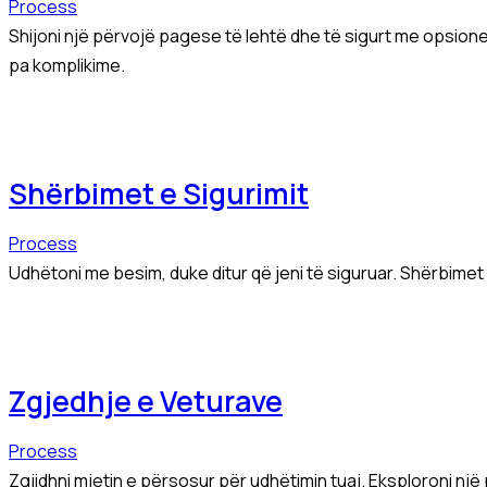
Process
Shijoni një përvojë pagese të lehtë dhe të sigurt me opsione
pa komplikime.
Shërbimet e Sigurimit
Process
Udhëtoni me besim, duke ditur që jeni të siguruar. Shërbimet 
Zgjedhje e Veturave
Process
Zgjidhni mjetin e përsosur për udhëtimin tuaj. Eksploroni nj