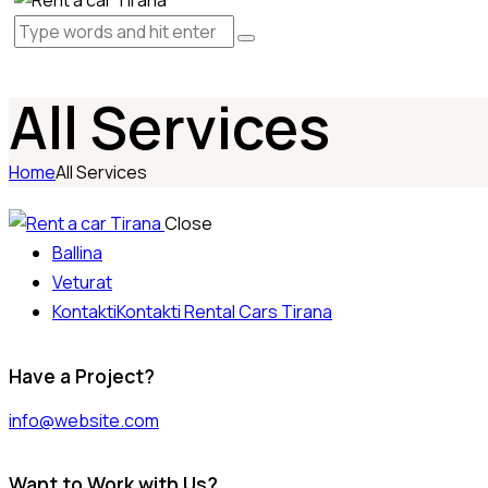
All Services
Home
All Services
Close
Ballina
Veturat
Kontakti
Kontakti Rental Cars Tirana
Have a Project?
info@website.com
Want to Work with Us?