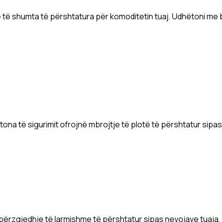
 të shumta të përshtatura për komoditetin tuaj. Udhëtoni me b
tona të sigurimit ofrojnë mbrojtje të plotë të përshtatur sipa
ë përzgjedhje të larmishme të përshtatur sipas nevojave tuaja