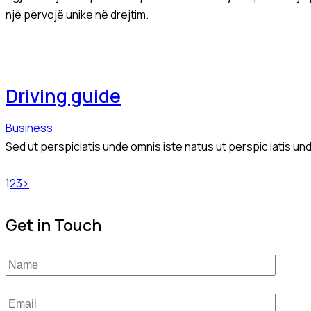
një përvojë unike në drejtim.
Driving guide
Business
Sed ut perspiciatis unde omnis iste natus ut perspic iatis u
Posts
Page
Page
Page
1
2
3
>
pagination
Get in Touch