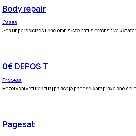
Body repair
Cases
Sed ut perspiciatis unde omnis iste natus error sit volupta
0€ DEPOSIT
Process
Rezervoni veturën tuaj pa asnjë pagesë paraprake dhe shijoni
Pagesat